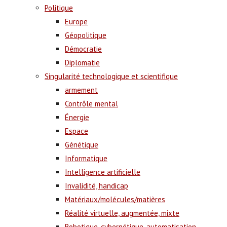
Politique
Europe
Géopolitique
Démocratie
Diplomatie
Singularité technologique et scientifique
armement
Contrôle mental
Énergie
Espace
Génétique
Informatique
Intelligence artificielle
Invalidité, handicap
Matériaux/molécules/matières
Réalité virtuelle, augmentée, mixte
Robotique, cybernétique, automatisation,