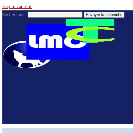
Skip to content
Rechercher…
Envoyer la recherche