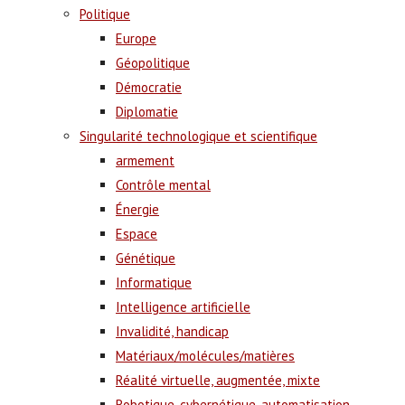
Politique
Europe
Géopolitique
Démocratie
Diplomatie
Singularité technologique et scientifique
armement
Contrôle mental
Énergie
Espace
Génétique
Informatique
Intelligence artificielle
Invalidité, handicap
Matériaux/molécules/matières
Réalité virtuelle, augmentée, mixte
Robotique, cybernétique, automatisation,