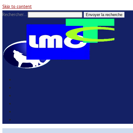
Skip to content
Rechercher…
Envoyer la recherche