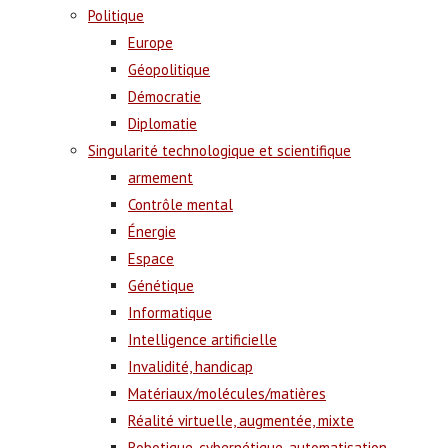
Politique
Europe
Géopolitique
Démocratie
Diplomatie
Singularité technologique et scientifique
armement
Contrôle mental
Énergie
Espace
Génétique
Informatique
Intelligence artificielle
Invalidité, handicap
Matériaux/molécules/matières
Réalité virtuelle, augmentée, mixte
Robotique, cybernétique, automatisation,