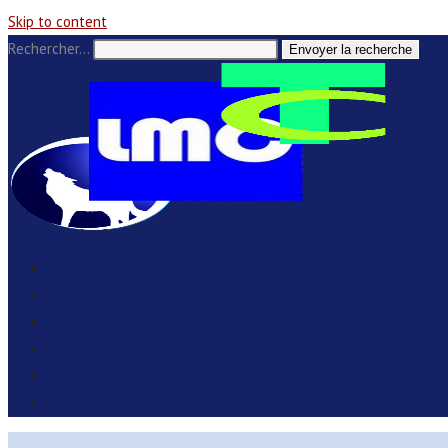
Skip to content
Rechercher…
Envoyer la recherche