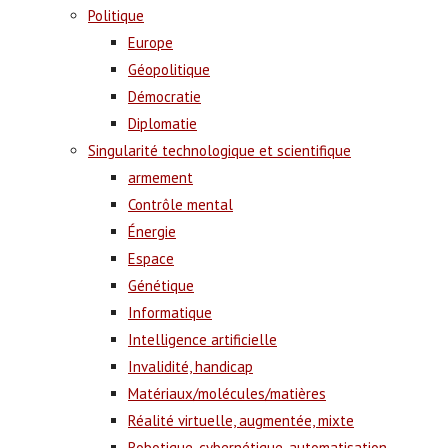
Politique
Europe
Géopolitique
Démocratie
Diplomatie
Singularité technologique et scientifique
armement
Contrôle mental
Énergie
Espace
Génétique
Informatique
Intelligence artificielle
Invalidité, handicap
Matériaux/molécules/matières
Réalité virtuelle, augmentée, mixte
Robotique, cybernétique, automatisation,