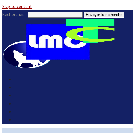
Skip to content
Rechercher…
Envoyer la recherche