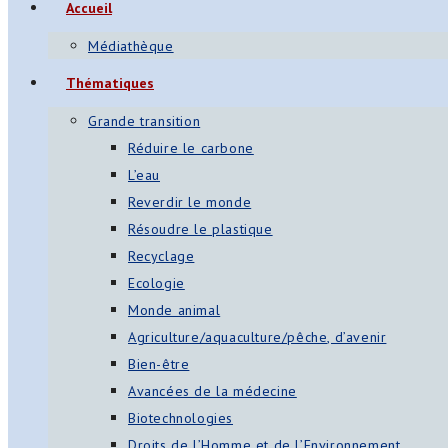
Accueil
s
Médiathèque
App
Thématiques
ger
Grande transition
am
Réduire le carbone
L’eau
st
Reverdir le monde
on
Résoudre le plastique
Recyclage
Ecologie
er
Monde animal
Agriculture/aquaculture/pêche, d’avenir
Bien-être
Avancées de la médecine
Biotechnologies
Droits de l’Homme et de l’Environnement