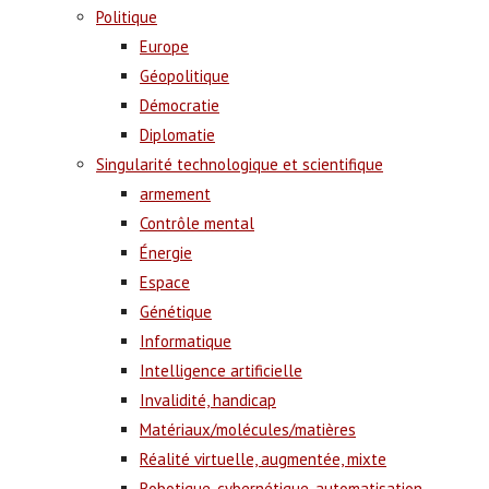
Politique
Europe
Géopolitique
Démocratie
Diplomatie
Singularité technologique et scientifique
armement
Contrôle mental
Énergie
Espace
Génétique
Informatique
Intelligence artificielle
Invalidité, handicap
Matériaux/molécules/matières
Réalité virtuelle, augmentée, mixte
Robotique, cybernétique, automatisation,