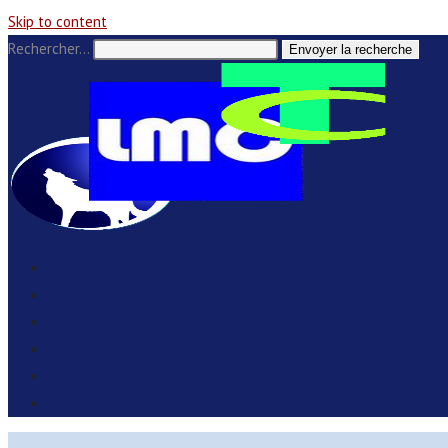
Skip to content
Rechercher…
Envoyer la recherche