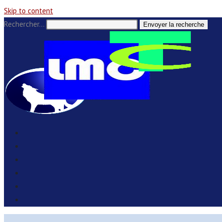
Skip to content
Rechercher…
Envoyer la recherche