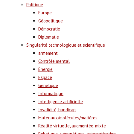
Politique
Europe
Géopolitique
Démocratie
Diplomatie
Singularité technologique et scientifique
armement
Contrôle mental
Énergie
Espace
Génétique
Informatique
Intelligence artificielle
Invalidité, handicap
Matériaux/molécules/matières
Réalité virtuelle, augmentée, mixte
Robotique, cybernétique, automatisation,