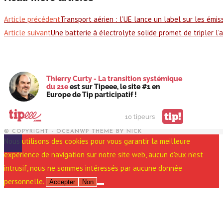
Article précédent
Transport aérien : l’UE lance un label sur les émi
Article suivant
Une batterie à électrolyte solide promet de tripler l
Thierry Curty - La transition systémique
du 21e
est sur Tipeee, le site #1 en
Europe de Tip participatif !
tip!
10 tipeurs
© COPYRIGHT - OCEANWP THEME BY NICK
Nous utilisons des cookies pour vous garantir la meilleure
expérience de navigation sur notre site web, aucun d'eux n'est
intrusif, nous ne sommes intéressés par aucune donnée
personnelle.
Accepter
Non