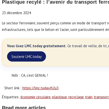
Plastique recylé : l’avenir du transport ferr
23 décembre 2024
Le secteur ferroviaire, souvent perçu comme un mode de transport r
infrastructures, tels que le béton et l’acier, sont particulièrement é
Vous lisez LMC.today gratuitement.
Ce travail de veille, de tr
Soutenir LMC.today
Ndlr : CA, c’est GENIAL !
Short link :
https://lmc.today/h2u3
Étiquettes
:
économie circulaire
,
plastique
,
recyclage
,
train
,
transport
Read more articles