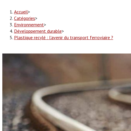
Accueil
>
Catégories
>
Environnement
>
Développement durable
>
Plastique recylé : l’avenir du transport ferroviaire ?