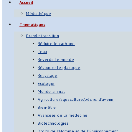
Accueil
s
Médiathèque
App
Thématiques
ger
Grande transition
am
Réduire le carbone
L’eau
st
Reverdir le monde
on
Résoudre le plastique
Recyclage
Ecologie
er
Monde animal
Agriculture/aquaculture/pêche, d’avenir
Bien-être
Avancées de la médecine
Biotechnologies
Droits de l’Homme et de l’Environnement