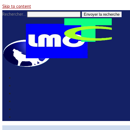
Skip to content
Rechercher…
Envoyer la recherche