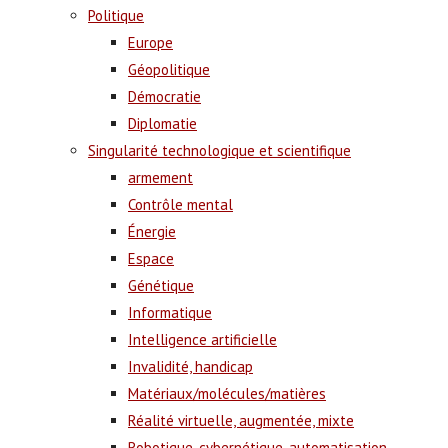
Politique
Europe
Géopolitique
Démocratie
Diplomatie
Singularité technologique et scientifique
armement
Contrôle mental
Énergie
Espace
Génétique
Informatique
Intelligence artificielle
Invalidité, handicap
Matériaux/molécules/matières
Réalité virtuelle, augmentée, mixte
Robotique, cybernétique, automatisation,