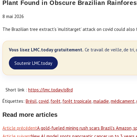
Plant Found in Obscure Brazilian Rainfore
8 mai 2026
The Brazilian tree extract‘s ‘multitarget’ attack on covid could also f
Vous lisez LMC.today gratuitement.
Ce travail de veille, de tr
Soutenir LMC.today
Short link :
https://lmc.today/o8rd
Étiquettes
:
Brésil
,
covid
,
forêt
,
forêt tropicale
,
maladie
,
médicament
,
Read more articles
Article précédent
A gold-fueled mining rush scars Brazil’s Amazon, s
Article suivant
New AI model spots pancreatic cancer up to 3 years e