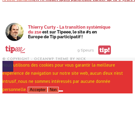
Thierry Curty - La transition systémique
du 21e
est sur Tipeee, le site #1 en
Europe de Tip participatif !
tip!
9 tipeurs
© COPYRIGHT - OCEANWP THEME BY NICK
Nous utilisons des cookies pour vous garantir la meilleure
expérience de navigation sur notre site web, aucun d'eux n'est
intrusif, nous ne sommes intéressés par aucune donnée
personnelle.
Accepter
Non