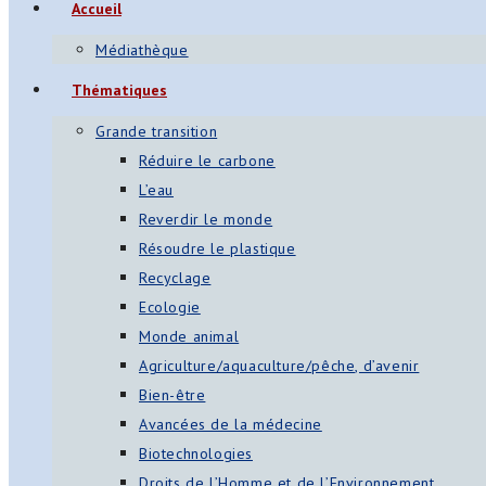
Accueil
s
Médiathèque
App
Thématiques
ger
Grande transition
am
Réduire le carbone
L’eau
st
Reverdir le monde
on
Résoudre le plastique
Recyclage
Ecologie
er
Monde animal
Agriculture/aquaculture/pêche, d’avenir
Bien-être
Avancées de la médecine
Biotechnologies
Droits de l’Homme et de l’Environnement