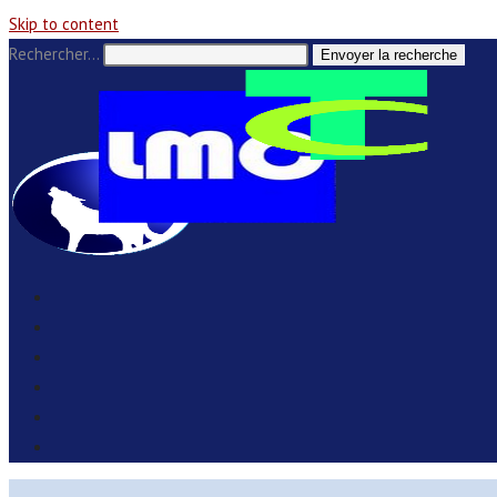
Skip to content
Rechercher…
Envoyer la recherche