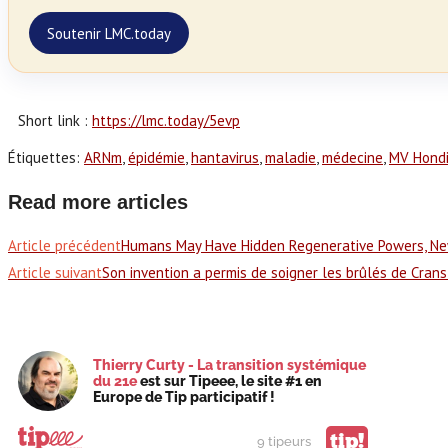
Soutenir LMC.today
Short link :
https://lmc.today/5evp
Étiquettes
:
ARNm
,
épidémie
,
hantavirus
,
maladie
,
médecine
,
MV Hond
Read more articles
Article précédent
Humans May Have Hidden Regenerative Powers, N
Article suivant
Son invention a permis de soigner les brûlés de Crans
Thierry Curty - La transition systémique
du 21e
est sur Tipeee, le site #1 en
Europe de Tip participatif !
tip!
9 tipeurs