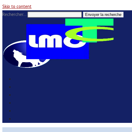
Skip to content
Rechercher…
Envoyer la recherche