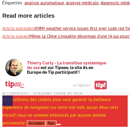
Étiquettes
:
analyse automatique
,
analyse médicale
,
diagnostic médi
Read more articles
Article précédent
KNMI weather service issues first ever code red f
Article suivant
Même la Chine s’inquiète désormais d’une IA qui pour
Thierry Curty - La transition systémique
du 21e
est sur Tipeee, le site #1 en
Europe de Tip participatif !
tip!
10 tipeurs
© COPYRIGHT - OCEANWP THEME BY NICK
Nous utilisons des cookies pour vous garantir la meilleure
expérience de navigation sur notre site web, aucun d'eux n'est
intrusif, nous ne sommes intéressés par aucune donnée
personnelle.
Accepter
Non