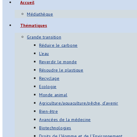
Accueil
s
Médiathèque
App
Thématiques
ger
Grande transition
am
Réduire le carbone
L’eau
st
Reverdir le monde
on
Résoudre le plastique
Recyclage
Ecologie
er
Monde animal
Agriculture/aquaculture/pêche, d’avenir
Bien-être
Avancées de la médecine
Biotechnologies
Droits de l’Homme et de l’Environnement