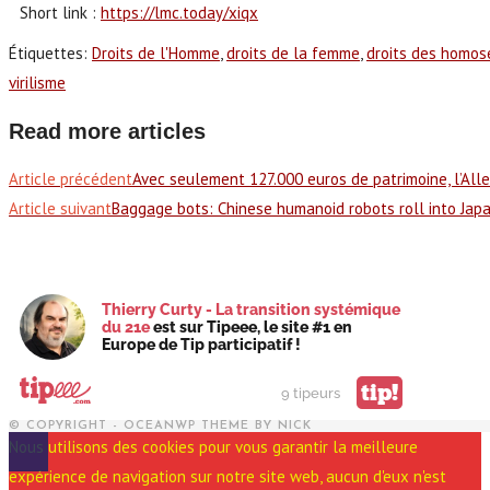
Short link :
https://lmc.today/xiqx
Étiquettes
:
Droits de l'Homme
,
droits de la femme
,
droits des homos
virilisme
Read more articles
Article précédent
Avec seulement 127.000 euros de patrimoine, l’Alle
Article suivant
Baggage bots: Chinese humanoid robots roll into Japa
Thierry Curty - La transition systémique
du 21e
est sur Tipeee, le site #1 en
Europe de Tip participatif !
tip!
9 tipeurs
© COPYRIGHT - OCEANWP THEME BY NICK
Nous utilisons des cookies pour vous garantir la meilleure
expérience de navigation sur notre site web, aucun d'eux n'est