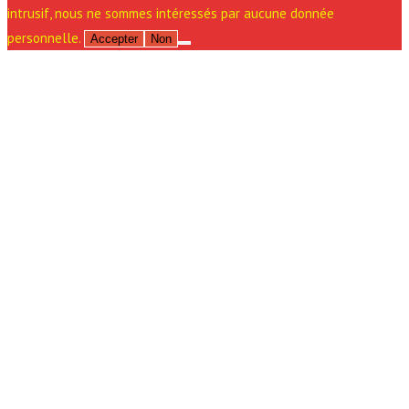
intrusif, nous ne sommes intéressés par aucune donnée
personnelle.
Accepter
Non