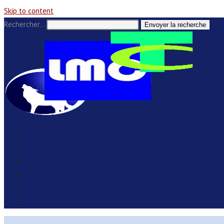
Skip to content
Rechercher…
Envoyer la recherche