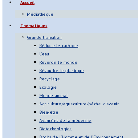
Accueil
s
Médiathèque
App
Thématiques
ger
Grande transition
am
Réduire le carbone
L’eau
st
Reverdir le monde
on
Résoudre le plastique
Recyclage
Ecologie
er
Monde animal
Agriculture/aquaculture/pêche, d’avenir
Bien-être
Avancées de la médecine
Biotechnologies
Droits de l’Homme et de l’Environnement