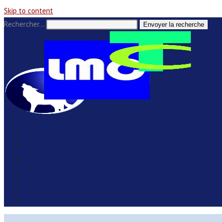
Skip to content
Rechercher…
Envoyer la recherche