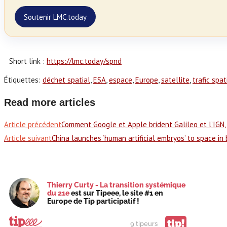
Soutenir LMC.today
Short link :
https://lmc.today/spnd
Étiquettes
:
déchet spatial
,
ESA
,
espace
,
Europe
,
satellite
,
trafic spat
Read more articles
Article précédent
Comment Google et Apple brident Galileo et l’IGN,
Article suivant
China launches ‘human artificial embryos’ to space in
Thierry Curty - La transition systémique
du 21e
est sur Tipeee, le site #1 en
Europe de Tip participatif !
tip!
9 tipeurs