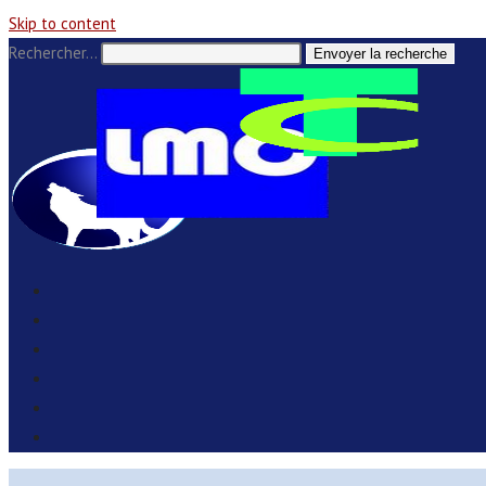
Skip to content
Rechercher…
Envoyer la recherche