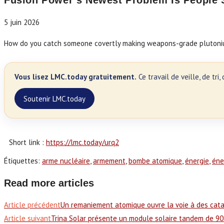
Fusion Power’s Newest Problem Is People 
5 juin 2026
How do you catch someone covertly making weapons-grade plutonium
Vous lisez LMC.today gratuitement.
Ce travail de veille, de tr
Soutenir LMC.today
Short link :
https://lmc.today/urq2
Étiquettes
:
arme nucléaire
,
armement
,
bombe atomique
,
énergie
,
éne
Read more articles
Article précédent
Un remaniement atomique ouvre la voie à des cata
Article suivant
Trina Solar présente un module solaire tandem de 9