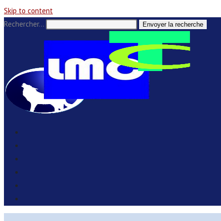
Skip to content
Rechercher…
Envoyer la recherche