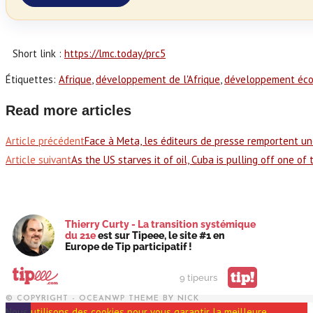
Short link :
https://lmc.today/prc5
Étiquettes
:
Afrique
,
développement de l'Afrique
,
développement éc
Read more articles
Article précédent
Face à Meta, les éditeurs de presse remportent un
Article suivant
As the US starves it of oil, Cuba is pulling off one o
Thierry Curty - La transition systémique
du 21e
est sur Tipeee, le site #1 en
Europe de Tip participatif !
tip!
9 tipeurs
© COPYRIGHT - OCEANWP THEME BY NICK
Nous utilisons des cookies pour vous garantir la meilleure