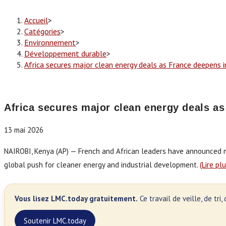
Accueil
>
Catégories
>
Environnement
>
Développement durable
>
Africa secures major clean energy deals as France deepens
Africa secures major clean energy deals a
13 mai 2026
NAIROBI, Kenya (AP) — French and African leaders have announced mo
global push for cleaner energy and industrial development.
(Lire pl
Vous lisez LMC.today gratuitement.
Ce travail de veille, de tr
Soutenir LMC.today