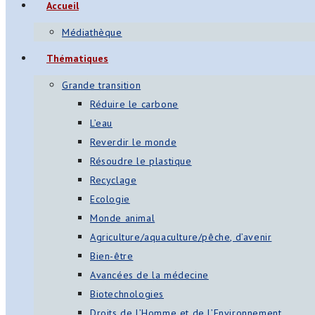
Accueil
s
Médiathèque
App
Thématiques
ger
Grande transition
am
Réduire le carbone
L’eau
st
Reverdir le monde
on
Résoudre le plastique
Recyclage
Ecologie
er
Monde animal
Agriculture/aquaculture/pêche, d’avenir
Bien-être
Avancées de la médecine
Biotechnologies
Droits de l’Homme et de l’Environnement