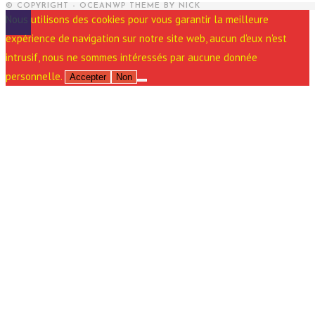
© COPYRIGHT - OCEANWP THEME BY NICK
Nous utilisons des cookies pour vous garantir la meilleure
expérience de navigation sur notre site web, aucun d'eux n'est
intrusif, nous ne sommes intéressés par aucune donnée
personnelle.
Accepter
Non