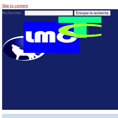
Skip to content
Rechercher…
Envoyer la recherche