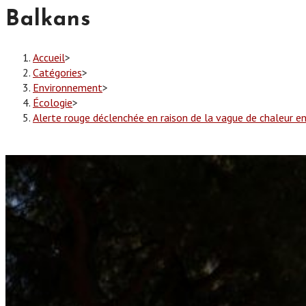
Balkans
Accueil
>
Catégories
>
Environnement
>
Écologie
>
Alerte rouge déclenchée en raison de la vague de chaleur en