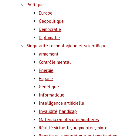
Politique
Europe
Géopolitique
Démocratie
Diplomatie
Singularité technologique et scientifique
armement
Contrôle mental
Énergie
Espace
Génétique
Informatique
Intelligence artificielle
Invalidité, handicap
Matériaux/molécules/matières
Réalité virtuelle, augmentée, mixte
Robotique, cybernétique, automatisation,