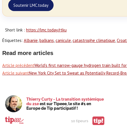
Soutenir LMC.today
Short link :
https://lmc.today/rtku
Étiquettes
:
Albanie
,
balkans
,
canicule
,
catastrophe climatique
,
Croat
Read more articles
Article précédent
World’s first narrow-gauge hydrogen train built for 
Article suivant
New York City Set to Sweat as Potentially Record-Br
Thierry Curty - La transition systémique
du 21e
est sur Tipeee, le site #1 en
Europe de Tip participatif !
tip!
10 tipeurs