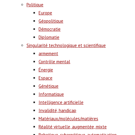
Politique
Europe
Géopolitique
Démocratie
Diplomatie
Singularité technologique et scientifique
armement
Contrôle mental
Énergie
Espace
Génétique
Informatique
Intelligence artificielle
Invalidité, handicap
Matériaux/molécules/matières
Réalité virtuelle, augmentée, mixte
Robotique, cybernétique, automatisation,