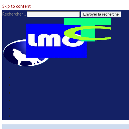
Skip to content
Rechercher…
Envoyer la recherche