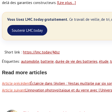
delà des garanties constructeurs.
[Lire plus…]
Vous lisez LMC.today gratuitement.
Ce travail de veille, de tr
Soutenir LMC.today
Short link :
https://lmc.today/4dsz
Étiquettes
:
automobile
,
batterie
,
durée de vie des batteries
,
étude
,
t
Read more articles
Article précédent
Éclaircie dans l’éolien : Vestas multiplie par six
Article suivant
L’innovation photovoltaïque et du verre avec l’Univers