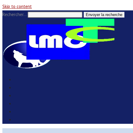
Skip to content
Rechercher…
Envoyer la recherche