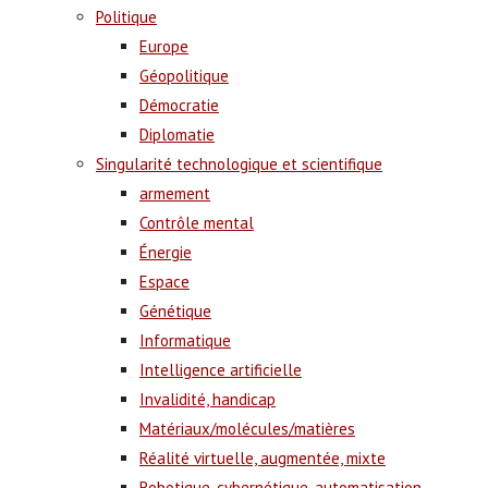
Politique
Europe
Géopolitique
Démocratie
Diplomatie
Singularité technologique et scientifique
armement
Contrôle mental
Énergie
Espace
Génétique
Informatique
Intelligence artificielle
Invalidité, handicap
Matériaux/molécules/matières
Réalité virtuelle, augmentée, mixte
Robotique, cybernétique, automatisation,