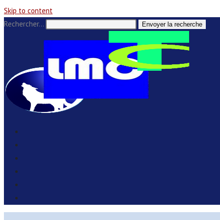
Skip to content
Rechercher…
Envoyer la recherche