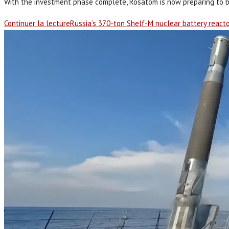
With the investment phase complete, Rosatom is now preparing to b
Continuer la lecture
Russia’s 370-ton Shelf-M nuclear battery reacto