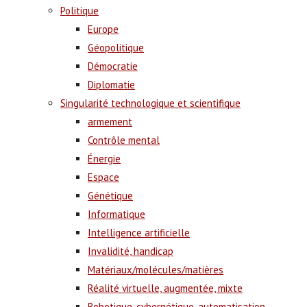
Politique
Europe
Géopolitique
Démocratie
Diplomatie
Singularité technologique et scientifique
armement
Contrôle mental
Énergie
Espace
Génétique
Informatique
Intelligence artificielle
Invalidité, handicap
Matériaux/molécules/matières
Réalité virtuelle, augmentée, mixte
Robotique, cybernétique, automatisation,