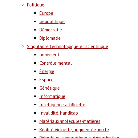
Politique
Europe
Géopolitique
Démocratie
Diplomatie
Singularité technologique et scientifique
armement
Contrôle mental
Énergie
Espace
Génétique
Informatique
Intelligence artificielle
Invalidité, handicap
Matériaux/molécules/matières
Réalité virtuelle, augmentée, mixte
Robotique, cybernétique, automatisation,