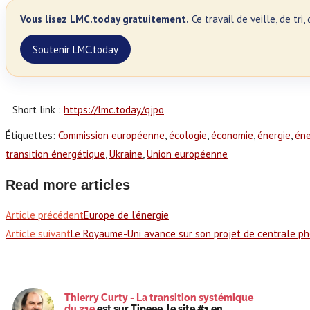
Vous lisez LMC.today gratuitement.
Ce travail de veille, de tr
Soutenir LMC.today
Short link :
https://lmc.today/qjpo
Étiquettes
:
Commission européenne
,
écologie
,
économie
,
énergie
,
éne
transition énergétique
,
Ukraine
,
Union européenne
Read more articles
Article précédent
Europe de l’énergie
Article suivant
Le Royaume-Uni avance sur son projet de centrale ph
Thierry Curty - La transition systémique
du 21e
est sur Tipeee, le site #1 en