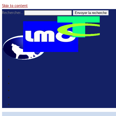
Skip to content
Rechercher…
Envoyer la recherche