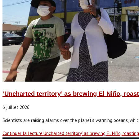
‘Uncharted territory’ as brewing El Niño, roast
6 juillet 2026
Scientists are raising alarms over the planet's warming oceans, whi
Continuer la lecture
‘Uncharted territory’ as brewing El Niño, roasting