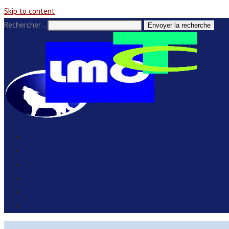
Skip to content
Rechercher…
Envoyer la recherche