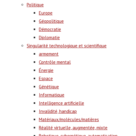
Politique
Europe
Géopolitique
Démocratie
Diplomatie
Singularité technologique et scientifique
armement
Contrôle mental
Énergie
Espace
Génétique
Informatique
Intelligence artificielle
Invalidité, handicap
Matériaux/molécules/matières
Réalité virtuelle, augmentée, mixte
Robotique, cybernétique, automatisation,