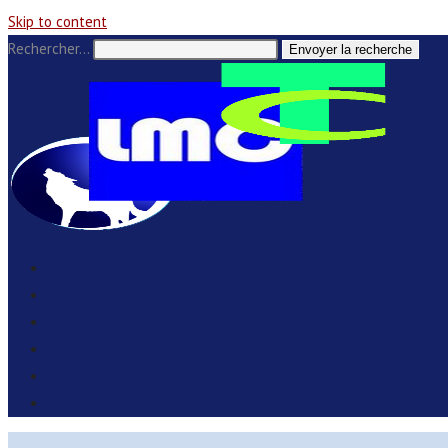
Skip to content
Rechercher…
Envoyer la recherche