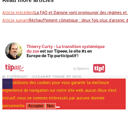
Article précédent
La FAO et Danone vont promouvoir des régimes et
Article suivant
Réchauffement climatique : deux fois plus d’arsenic d
Thierry Curty - La transition systémique
du 21e
est sur Tipeee, le site #1 en
Europe de Tip participatif !
tip!
9 tipeurs
© COPYRIGHT - OCEANWP THEME BY NICK
Nous utilisons des cookies pour vous garantir la meilleure
expérience de navigation sur notre site web, aucun d'eux n'est
intrusif, nous ne sommes intéressés par aucune donnée
personnelle.
Accepter
Non