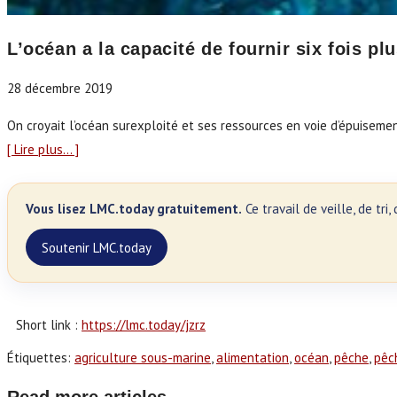
L’océan a la capacité de fournir six fois pl
28 décembre 2019
On croyait l’océan surexploité et ses ressources en voie d’épuisemen
[ Lire plus… ]
Vous lisez LMC.today gratuitement.
Ce travail de veille, de tr
Soutenir LMC.today
Short link :
https://lmc.today/jzrz
Étiquettes
:
agriculture sous-marine
,
alimentation
,
océan
,
pêche
,
pêc
Read more articles