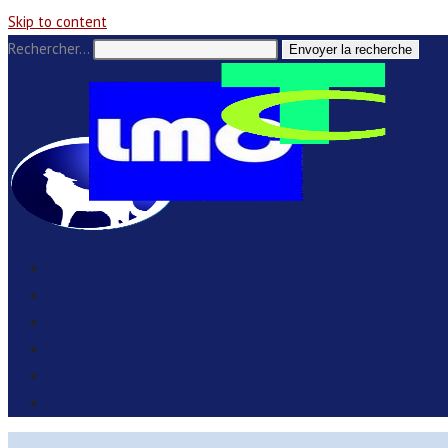
Skip to content
Rechercher…
Envoyer la recherche