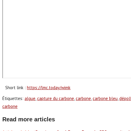
Short link :
https://lmc.today/wimk
Étiquettes
:
algue
,
capture du carbone
,
carbone
,
carbone bleu
,
dépol
carbone
Read more articles