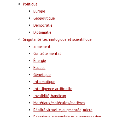
Politique
Europe
Géopolitique
Démocratie
Diplomatie
Singularité technologique et scientifique
armement
Contrôle mental
Énergie
Espace
Génétique
Informatique
Intelligence artificielle
Invalidité, handicap
Matériaux/molécules/matières
Réalité virtuelle, augmentée, mixte
Robotique, cybernétique, automatisation,