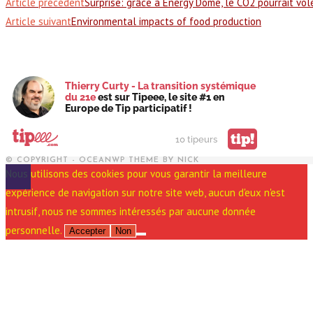
Article précédent
Surprise: grâce à Energy Dome, le CO2 pourrait vo
Article suivant
Environmental impacts of food production
Thierry Curty - La transition systémique
du 21e
est sur Tipeee, le site #1 en
Europe de Tip participatif !
tip!
10 tipeurs
© COPYRIGHT - OCEANWP THEME BY NICK
Nous utilisons des cookies pour vous garantir la meilleure
expérience de navigation sur notre site web, aucun d'eux n'est
intrusif, nous ne sommes intéressés par aucune donnée
personnelle.
Accepter
Non