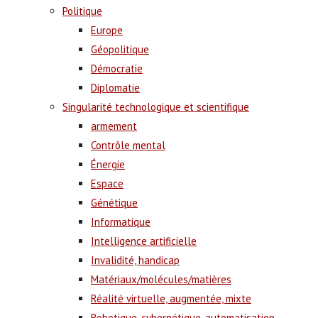
Politique
Europe
Géopolitique
Démocratie
Diplomatie
Singularité technologique et scientifique
armement
Contrôle mental
Énergie
Espace
Génétique
Informatique
Intelligence artificielle
Invalidité, handicap
Matériaux/molécules/matières
Réalité virtuelle, augmentée, mixte
Robotique, cybernétique, automatisation,