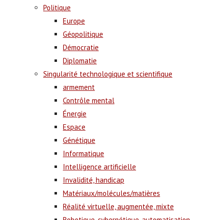
Politique
Europe
Géopolitique
Démocratie
Diplomatie
Singularité technologique et scientifique
armement
Contrôle mental
Énergie
Espace
Génétique
Informatique
Intelligence artificielle
Invalidité, handicap
Matériaux/molécules/matières
Réalité virtuelle, augmentée, mixte
Robotique, cybernétique, automatisation,