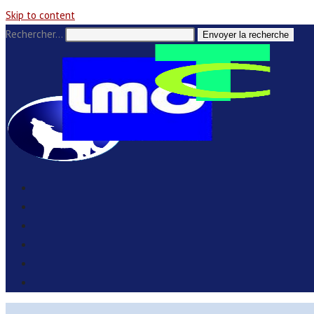
Skip to content
Rechercher…
Envoyer la recherche