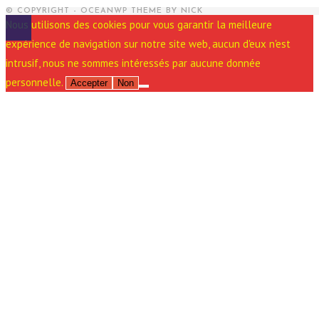
© COPYRIGHT - OCEANWP THEME BY NICK
Nous utilisons des cookies pour vous garantir la meilleure
expérience de navigation sur notre site web, aucun d'eux n'est
intrusif, nous ne sommes intéressés par aucune donnée
personnelle.
Accepter
Non