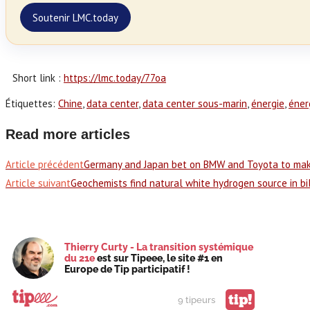
Soutenir LMC.today
Short link :
https://lmc.today/77oa
Étiquettes
:
Chine
,
data center
,
data center sous-marin
,
énergie
,
éner
Read more articles
Article précédent
Germany and Japan bet on BMW and Toyota to mak
Article suivant
Geochemists find natural white hydrogen source in bi
Thierry Curty - La transition systémique
du 21e
est sur Tipeee, le site #1 en
Europe de Tip participatif !
tip!
9 tipeurs