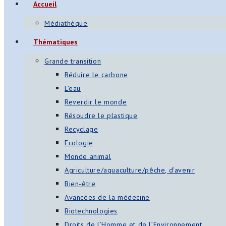
Accueil
s
Médiathèque
App
Thématiques
ger
Grande transition
am
Réduire le carbone
L’eau
st
Reverdir le monde
on
Résoudre le plastique
Recyclage
Ecologie
er
Monde animal
Agriculture/aquaculture/pêche, d’avenir
Bien-être
Avancées de la médecine
Biotechnologies
Droits de l’Homme et de l’Environnement