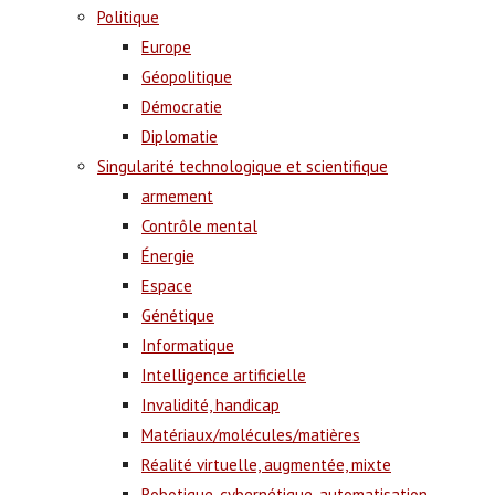
Politique
Europe
Géopolitique
Démocratie
Diplomatie
Singularité technologique et scientifique
armement
Contrôle mental
Énergie
Espace
Génétique
Informatique
Intelligence artificielle
Invalidité, handicap
Matériaux/molécules/matières
Réalité virtuelle, augmentée, mixte
Robotique, cybernétique, automatisation,