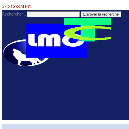
Skip to content
Rechercher…
Envoyer la recherche