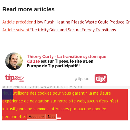
Read more articles
Article précédent
How Flash Heating Plastic Waste Could Produce 
Article suivant
Electricity Grids and Secure Energy Transitions
Thierry Curty - La transition systémique
du 21e
est sur Tipeee, le site #1 en
Europe de Tip participatif !
tip!
9 tipeurs
© COPYRIGHT - OCEANWP THEME BY NICK
Nous utilisons des cookies pour vous garantir la meilleure
expérience de navigation sur notre site web, aucun d'eux n'est
intrusif, nous ne sommes intéressés par aucune donnée
personnelle.
Accepter
Non