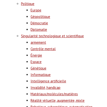
Politique
Europe
Géopolitique
Démocratie
Diplomatie
Singularité technologique et scientifique
armement
Contrôle mental
Énergie
Espace
Génétique
Informatique
Intelligence artificielle
Invalidité, handicap
Matériaux/molécules/matières
Réalité virtuelle, augmentée, mixte
Robotique, cybernétique, automatisation,