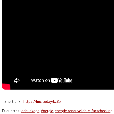
Short link :
https://lmc.today/kz83
Étiquettes
:
debunkage
,
énergie
,
énergie renouvelable
,
factchecking
,