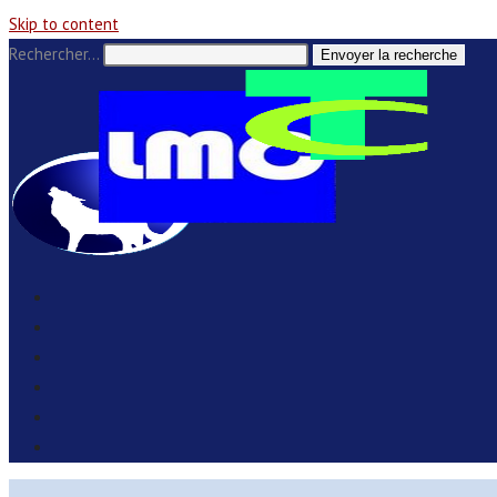
Skip to content
Rechercher…
Envoyer la recherche