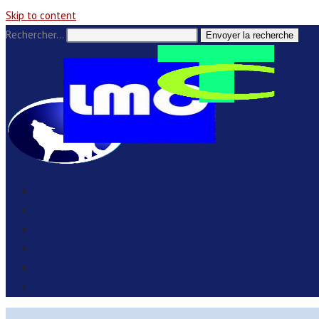
Skip to content
Rechercher…
Envoyer la recherche