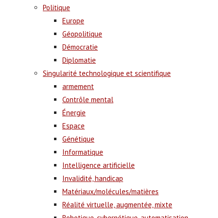
Politique
Europe
Géopolitique
Démocratie
Diplomatie
Singularité technologique et scientifique
armement
Contrôle mental
Énergie
Espace
Génétique
Informatique
Intelligence artificielle
Invalidité, handicap
Matériaux/molécules/matières
Réalité virtuelle, augmentée, mixte
Robotique, cybernétique, automatisation,