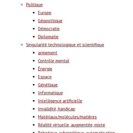
Politique
Europe
Géopolitique
Démocratie
Diplomatie
Singularité technologique et scientifique
armement
Contrôle mental
Énergie
Espace
Génétique
Informatique
Intelligence artificielle
Invalidité, handicap
Matériaux/molécules/matières
Réalité virtuelle, augmentée, mixte
Robotique, cybernétique, automatisation,