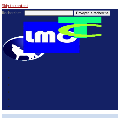
Skip to content
Rechercher…
Envoyer la recherche