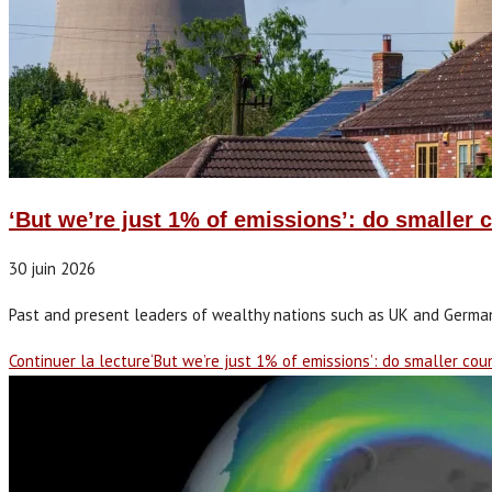
‘But we’re just 1% of emissions’: do smaller c
30 juin 2026
Past and present leaders of wealthy nations such as UK and Germany
Continuer la lecture
‘But we’re just 1% of emissions’: do smaller cou