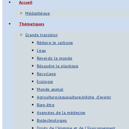
Accueil
s
Médiathèque
App
Thématiques
ger
Grande transition
am
Réduire le carbone
L’eau
st
Reverdir le monde
on
Résoudre le plastique
Recyclage
Ecologie
er
Monde animal
Agriculture/aquaculture/pêche, d’avenir
Bien-être
Avancées de la médecine
Biotechnologies
Droits de l’Homme et de l’Environnement