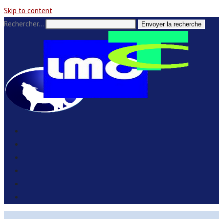
Skip to content
Rechercher…
Envoyer la recherche