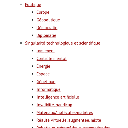
Politique
Europe
Géopolitique
Démocratie
Diplomatie
Singularité technologique et scientifique
armement
Contrôle mental
Énergie
Espace
Génétique
Informatique
Intelligence artificielle
Invalidité, handicap
Matériaux/molécules/matières
Réalité virtuelle, augmentée, mixte
Robotique, cybernétique, automatisation,