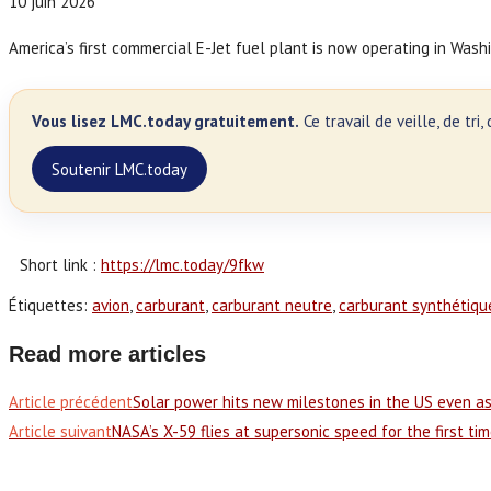
10 juin 2026
America’s first commercial E-Jet fuel plant is now operating in Was
Vous lisez LMC.today gratuitement.
Ce travail de veille, de tr
Soutenir LMC.today
Short link :
https://lmc.today/9fkw
Étiquettes
:
avion
,
carburant
,
carburant neutre
,
carburant synthétiqu
Read more articles
Article précédent
Solar power hits new milestones in the US even a
Article suivant
NASA’s X-59 flies at supersonic speed for the first ti