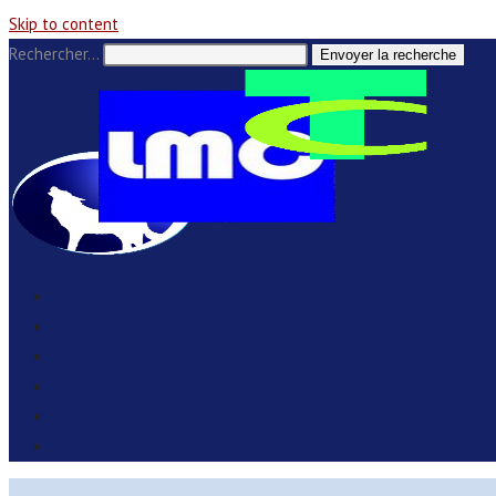
Skip to content
Rechercher…
Envoyer la recherche