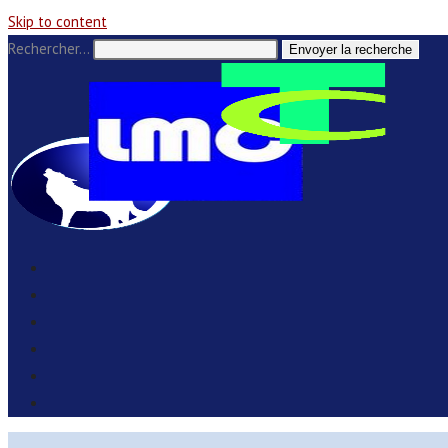
Skip to content
Rechercher…
Envoyer la recherche