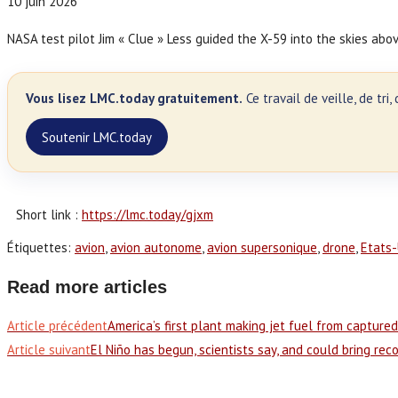
10 juin 2026
NASA test pilot Jim « Clue » Less guided the X-59 into the skies abo
Vous lisez LMC.today gratuitement.
Ce travail de veille, de tr
Soutenir LMC.today
Short link :
https://lmc.today/gjxm
Étiquettes
:
avion
,
avion autonome
,
avion supersonique
,
drone
,
Etats-
Read more articles
Article précédent
America’s first plant making jet fuel from capture
Article suivant
El Niño has begun, scientists say, and could bring rec