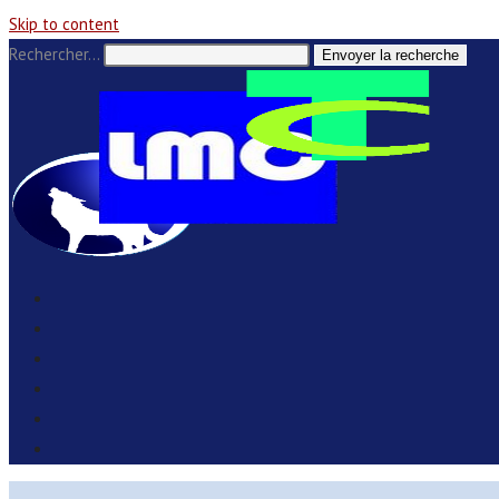
Skip to content
Rechercher…
Envoyer la recherche