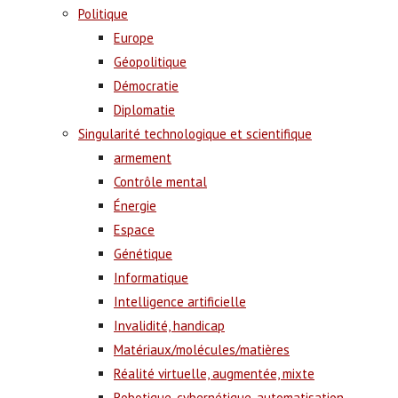
Politique
Europe
Géopolitique
Démocratie
Diplomatie
Singularité technologique et scientifique
armement
Contrôle mental
Énergie
Espace
Génétique
Informatique
Intelligence artificielle
Invalidité, handicap
Matériaux/molécules/matières
Réalité virtuelle, augmentée, mixte
Robotique, cybernétique, automatisation,