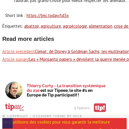
faudrait pas grand-chose pour mieux respecter les animaux… j
Short link :
https://lmc.today/td3x
Étiquettes
:
abattoir
,
agriculture
,
agroécologie
,
alimentation
,
crise de
Read more articles
Article précédent
Climat: de Disney à Goldman Sachs, les multinatio
Article suivant
Les « Monsanto papers » dévoilent la guerre menée pa
Thierry Curty - La transition systémique
du 21e
est sur Tipeee, le site #1 en
Europe de Tip participatif !
tip!
9 tipeurs
© COPYRIGHT - OCEANWP THEME BY NICK
Nous utilisons des cookies pour vous garantir la meilleure