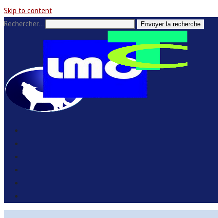
Skip to content
Rechercher…
Envoyer la recherche