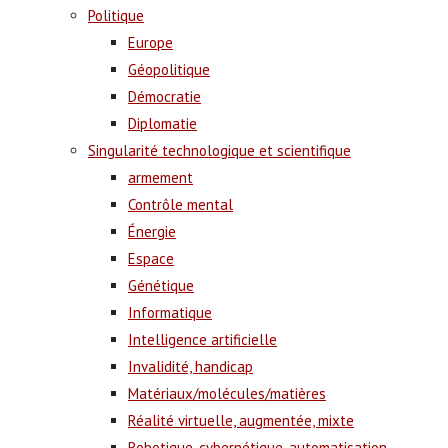
Politique
Europe
Géopolitique
Démocratie
Diplomatie
Singularité technologique et scientifique
armement
Contrôle mental
Énergie
Espace
Génétique
Informatique
Intelligence artificielle
Invalidité, handicap
Matériaux/molécules/matières
Réalité virtuelle, augmentée, mixte
Robotique, cybernétique, automatisation,