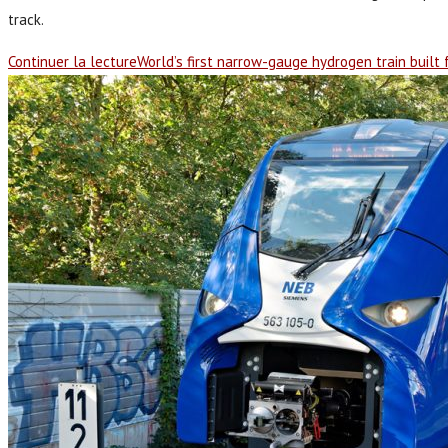
track.
Continuer la lecture
World’s first narrow-gauge hydrogen train built fo