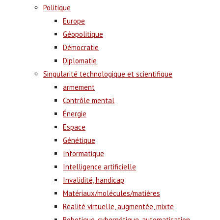
Politique
Europe
Géopolitique
Démocratie
Diplomatie
Singularité technologique et scientifique
armement
Contrôle mental
Énergie
Espace
Génétique
Informatique
Intelligence artificielle
Invalidité, handicap
Matériaux/molécules/matières
Réalité virtuelle, augmentée, mixte
Robotique, cybernétique, automatisation,