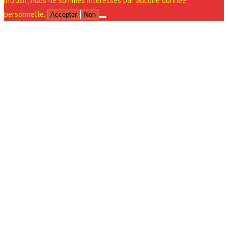
intrusif, nous ne sommes intéressés par aucune donnée
personnelle.
Accepter
Non