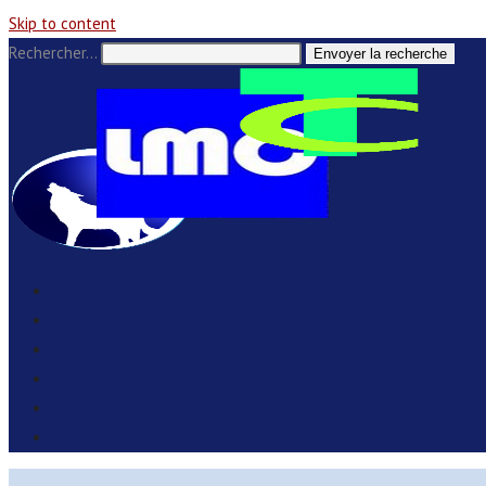
Skip to content
Rechercher…
Envoyer la recherche