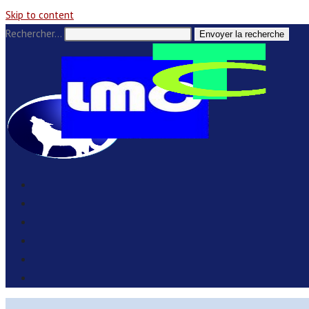
Skip to content
Rechercher…
Envoyer la recherche