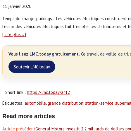
31 janvier 2020
Temps de charge, parkings… Les véhicules électriques constituent un
L’essor des véhicules électriques fait trembler les distributeurs et l
[ Lire plus… ]
Vous lisez LMC.today gratuitement.
Ce travail de veille, de tr
Soutenir LMC.today
Short link :
https://lmc.today/af12
Étiquettes
:
automobile
,
grande distribution
,
station-service
,
superma
Read more articles
Article précédent
General Motors investit 2,2 milliards de dollars po