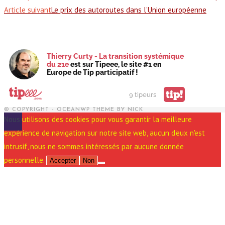
Article suivant
Le prix des autoroutes dans l’Union européenne
Thierry Curty - La transition systémique
du 21e
est sur Tipeee, le site #1 en
Europe de Tip participatif !
tip!
9 tipeurs
© COPYRIGHT - OCEANWP THEME BY NICK
Nous utilisons des cookies pour vous garantir la meilleure
expérience de navigation sur notre site web, aucun d'eux n'est
intrusif, nous ne sommes intéressés par aucune donnée
personnelle.
Accepter
Non