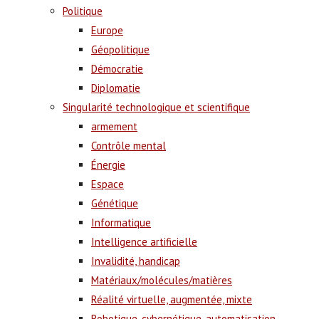
Politique
Europe
Géopolitique
Démocratie
Diplomatie
Singularité technologique et scientifique
armement
Contrôle mental
Énergie
Espace
Génétique
Informatique
Intelligence artificielle
Invalidité, handicap
Matériaux/molécules/matières
Réalité virtuelle, augmentée, mixte
Robotique, cybernétique, automatisation,