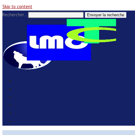
Skip to content
Rechercher…
Envoyer la recherche