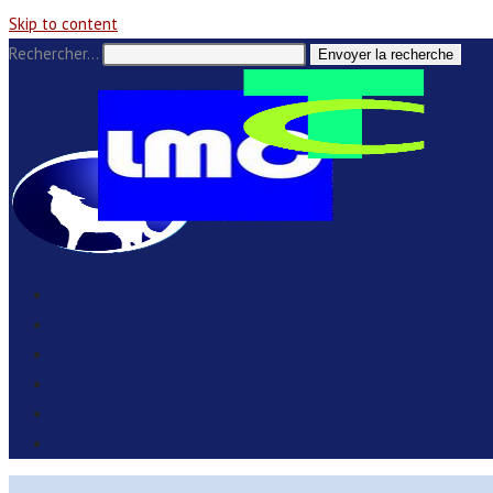
Skip to content
Rechercher…
Envoyer la recherche