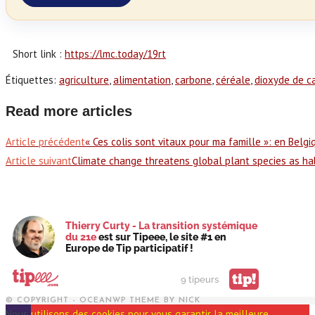
Short link :
https://lmc.today/19rt
Étiquettes
:
agriculture
,
alimentation
,
carbone
,
céréale
,
dioxyde de c
Read more articles
Article précédent
« Ces colis sont vitaux pour ma famille »: en Belgi
Article suivant
Climate change threatens global plant species as hab
Thierry Curty - La transition systémique
du 21e
est sur Tipeee, le site #1 en
Europe de Tip participatif !
tip!
9 tipeurs
© COPYRIGHT - OCEANWP THEME BY NICK
Nous utilisons des cookies pour vous garantir la meilleure