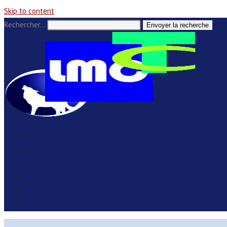
Skip to content
Rechercher…
Envoyer la recherche