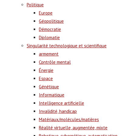
Politique
Europe
Géopolitique
Démocratie
Diplomatie
Singularité technologique et scientifique
armement
Contrôle mental
Énergie
Espace
Génétique
Informatique
Intelligence artificielle
Invalidité, handicap
Matériaux/molécules/matières
Réalité virtuelle, augmentée, mixte
Robotique, cybernétique, automatisation,