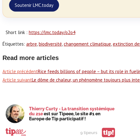
Soutenir LMC.today
Short link :
https://lmc.today/o2o4
Étiquettes
:
arbre
,
biodiversité
,
changement climatique
,
extinction d
Read more articles
Article précédent
Rice feeds billions of people – but its role in fue
Article suivant
Le dôme de chaleur, un phénomène toujours plus int
Thierry Curty - La transition systémique
du 21e
est sur Tipeee, le site #1 en
Europe de Tip participatif !
tip!
9 tipeurs