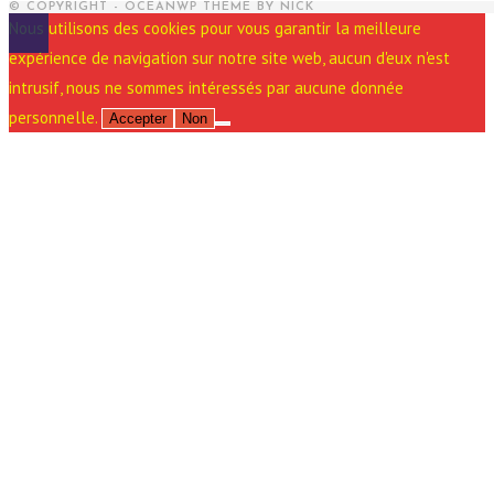
© COPYRIGHT - OCEANWP THEME BY NICK
Nous utilisons des cookies pour vous garantir la meilleure
expérience de navigation sur notre site web, aucun d'eux n'est
intrusif, nous ne sommes intéressés par aucune donnée
personnelle.
Accepter
Non