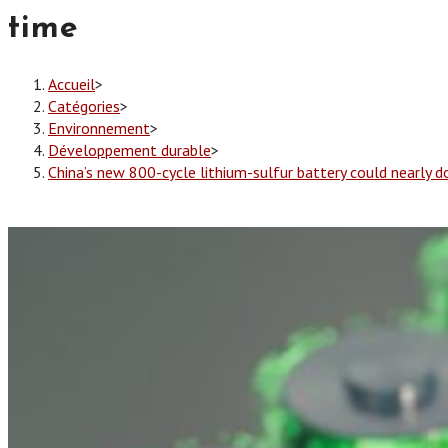
time
Accueil
>
Catégories
>
Environnement
>
Développement durable
>
China’s new 800-cycle lithium-sulfur battery could nearly d