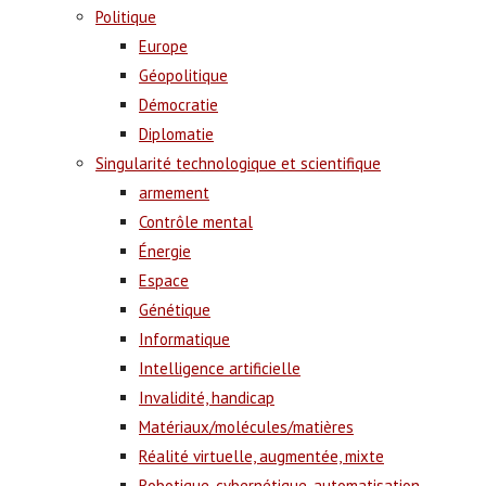
Politique
Europe
Géopolitique
Démocratie
Diplomatie
Singularité technologique et scientifique
armement
Contrôle mental
Énergie
Espace
Génétique
Informatique
Intelligence artificielle
Invalidité, handicap
Matériaux/molécules/matières
Réalité virtuelle, augmentée, mixte
Robotique, cybernétique, automatisation,