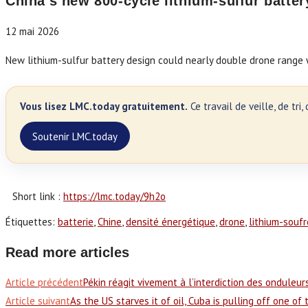
China’s new 800-cycle lithium-sulfur batter
12 mai 2026
New lithium-sulfur battery design could nearly double drone range 
Vous lisez LMC.today gratuitement.
Ce travail de veille, de tr
Soutenir LMC.today
Short link :
https://lmc.today/9h2o
Étiquettes
:
batterie
,
Chine
,
densité énergétique
,
drone
,
lithium-soufr
Read more articles
Article précédent
Pékin réagit vivement à l’interdiction des onduleurs
Article suivant
As the US starves it of oil, Cuba is pulling off one o