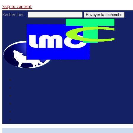
Skip to content
Rechercher…
Envoyer la recherche