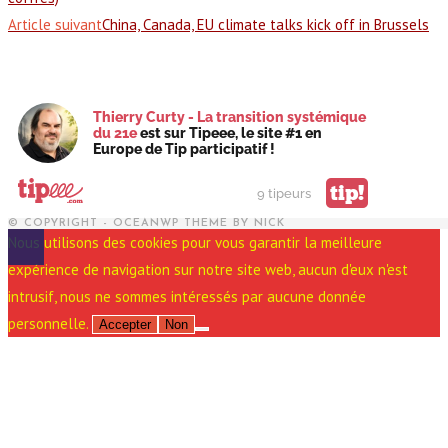
Article suivant
China, Canada, EU climate talks kick off in Brussels
Thierry Curty - La transition systémique
du 21e
est sur Tipeee, le site #1 en
Europe de Tip participatif !
tip!
9 tipeurs
© COPYRIGHT - OCEANWP THEME BY NICK
Nous utilisons des cookies pour vous garantir la meilleure
expérience de navigation sur notre site web, aucun d'eux n'est
intrusif, nous ne sommes intéressés par aucune donnée
personnelle.
Accepter
Non