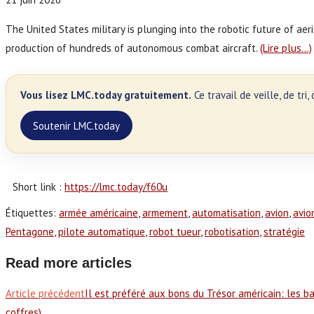
The United States military is plunging into the robotic future of a
production of hundreds of autonomous combat aircraft.
(Lire plus…)
Vous lisez LMC.today gratuitement.
Ce travail de veille, de tr
Soutenir LMC.today
Short link :
https://lmc.today/f60u
Étiquettes
:
armée américaine
,
armement
,
automatisation
,
avion
,
avio
Pentagone
,
pilote automatique
,
robot tueur
,
robotisation
,
stratégie
Read more articles
Article précédent
Il est préféré aux bons du Trésor américain: les b
coffres)