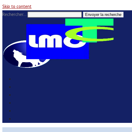
Skip to content
Rechercher…
Envoyer la recherche