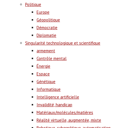
Politique
Europe
Géopolitique
Démocratie
Diplomatie
Singularité technologique et scientifique
armement
Contrôle mental
Énergie
Espace
Génétique
Informatique
Intelligence artificielle
Invalidité, handicap
Matériaux/molécules/matières
Réalité virtuelle, augmentée, mixte
Robotique, cybernétique, automatisation,