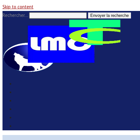
Skip to content
Rechercher…
Envoyer la recherche