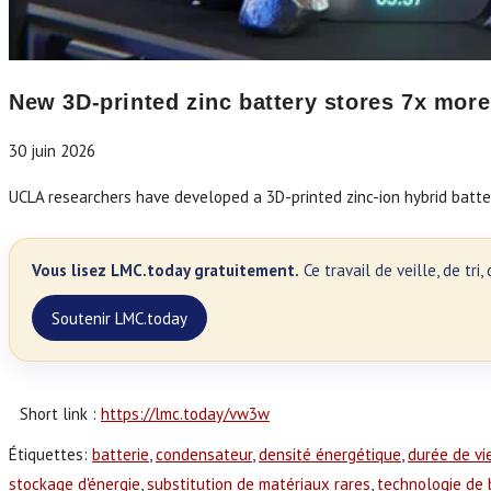
New 3D-printed zinc battery stores 7x more
30 juin 2026
UCLA researchers have developed a 3D-printed zinc-ion hybrid batte
Vous lisez LMC.today gratuitement.
Ce travail de veille, de tr
Soutenir LMC.today
Short link :
https://lmc.today/vw3w
Étiquettes
:
batterie
,
condensateur
,
densité énergétique
,
durée de vi
stockage d'énergie
,
substitution de matériaux rares
,
technologie de 