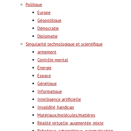
Politique
Europe
Géopolitique
Démocratie
Diplomatie
Singularité technologique et scientifique
armement
Contrôle mental
Énergie
Espace
Génétique
Informatique
Intelligence artificielle
Invalidité, handicap
Matériaux/molécules/matières
Réalité virtuelle, augmentée, mixte
Robotique, cybernétique, automatisation,