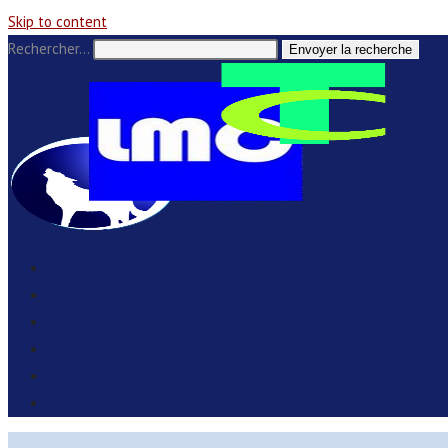
Skip to content
Rechercher…
Envoyer la recherche