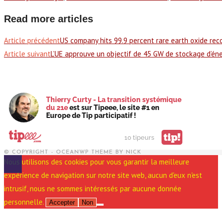
Read more articles
Article précédent
US company hits 99.9 percent rare earth oxide rec
Article suivant
L’UE approuve un objectif de 45 GW de stockage d’én
Thierry Curty - La transition systémique
du 21e
est sur Tipeee, le site #1 en
Europe de Tip participatif !
tip!
10 tipeurs
© COPYRIGHT - OCEANWP THEME BY NICK
Nous utilisons des cookies pour vous garantir la meilleure
expérience de navigation sur notre site web, aucun d'eux n'est
intrusif, nous ne sommes intéressés par aucune donnée
personnelle.
Accepter
Non