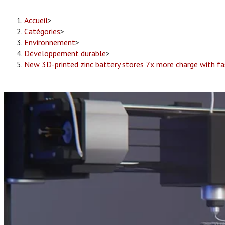
Accueil
>
Catégories
>
Environnement
>
Développement durable
>
New 3D-printed zinc battery stores 7x more charge with fa