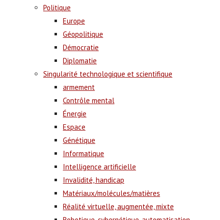
Politique
Europe
Géopolitique
Démocratie
Diplomatie
Singularité technologique et scientifique
armement
Contrôle mental
Énergie
Espace
Génétique
Informatique
Intelligence artificielle
Invalidité, handicap
Matériaux/molécules/matières
Réalité virtuelle, augmentée, mixte
Robotique, cybernétique, automatisation,