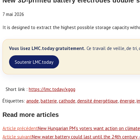
New 3D-printed battery electrodes double s
7 mai 2026
It is designed to extract the highest possible storage capacity wi
Vous lisez LMC.today gratuitement.
Ce travail de veille, de tr
Soutenir LMC.today
Short link :
https://lmc.today/xggg
Étiquettes
:
anode
,
batterie
,
cathode
,
densité énergétique
,
énergie
,
i
Read more articles
Article précédent
New Hungarian PM’s voters want action on climate 
Article suivant
New water battery could last until the 24th century 