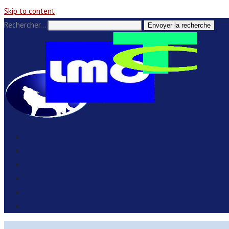
Skip to content
Rechercher…
Envoyer la recherche